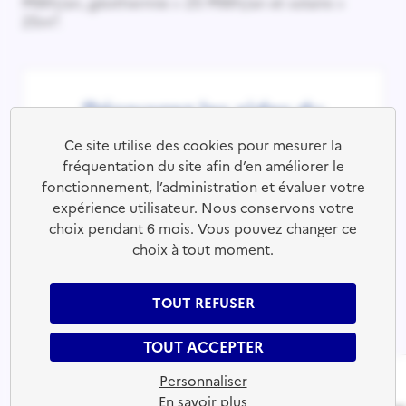
MWh/an, géothermie > 25 MWh/an et solaire >
25m².
Découvrez les aides du
Fonds Chaleur
Ce site utilise des cookies pour mesurer la
fréquentation du site afin d’en améliorer le
Sélectionner la filière
fonctionnement, l’administration et évaluer votre
expérience utilisateur. Nous conservons votre
choix pendant 6 mois. Vous pouvez changer ce
C’est parti
choix à tout moment.
2. Les appels à projets
TOUT REFUSER
TOUT ACCEPTER
Personnaliser
En savoir plus